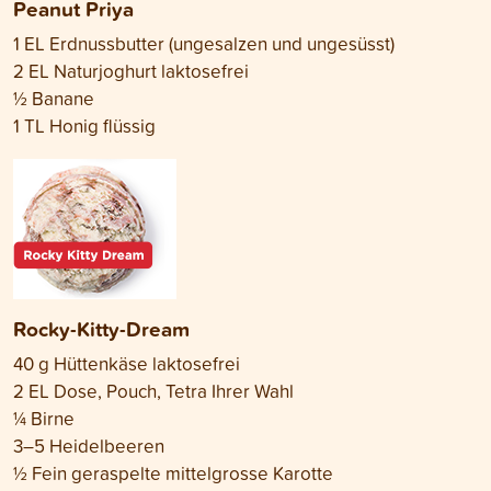
Peanut Priya
1 EL Erdnussbutter (ungesalzen und ungesüsst)
2 EL Naturjoghurt laktosefrei
½ Banane
1 TL Honig flüssig
Rocky-Kitty-Dream
40 g Hüttenkäse laktosefrei
2 EL Dose, Pouch, Tetra Ihrer Wahl
¼ Birne
3–5 Heidelbeeren
½ Fein geraspelte mittelgrosse Karotte